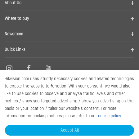
About Us
Company Profile
Where to buy
Contact us
Find a distributor
Newsroom
Disclaimer
News
Quick Links
RMA
Sitemap
Hikvision.com uses strictly necessary cookies and related technologies
Marketing Materials
Contact Us
to enable the website to function. With your consent, we would also
like to use cookies to observe and analyse traffic levels and other
metrics / show you targeted advertising / show you advertising on the
Subscribe Newsletter
basis of your location / tailor our website's content. For more
information on cookie practices please refer to our
cookie policy
.
© 2025 Hangzhou Hikvision Digital Technology Co., Ltd. All Rights
Reserved.
Privacy Policy
Cookie Policy
Cookies Preferences
Accept All
General Terms of Use